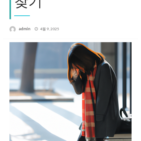
찾기
Posted
admin
4월 9, 2025
on