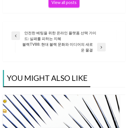
View all posts
안전한 베팅을 위한 온라인 플랫폼 선택 가이
글
Previous
드: 실패를 피하는 지혜
Post
블랙TV88: 현대 블랙 문화와 미디어의 새로
Next
운 물결
탐
Post
색
YOU MIGHT ALSO LIKE