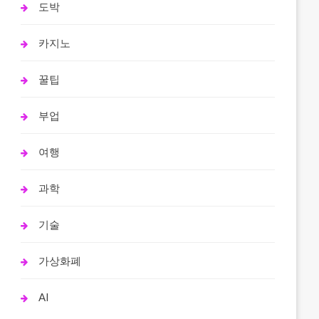
도박
카지노
꿀팁
부업
여행
과학
기술
가상화폐
AI