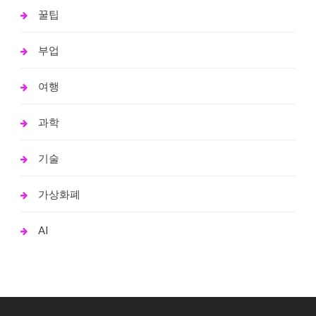
꿀팁
부업
여행
과학
기술
가상화폐
AI