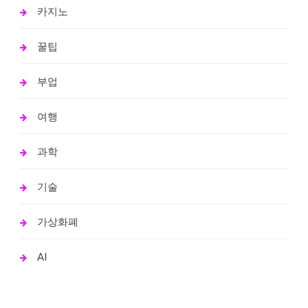
카지노
꿀팁
부업
여행
과학
기술
가상화폐
AI