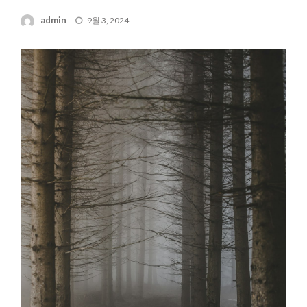
Posted
admin
9월 3, 2024
on