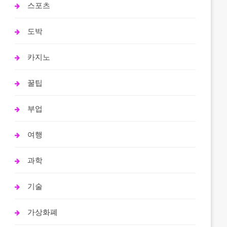
스포츠
도박
카지노
꿀팁
부업
여행
과학
기술
가상화폐