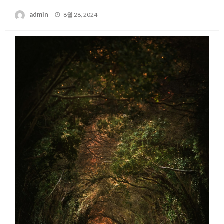
Posted
admin
8월 28, 2024
on