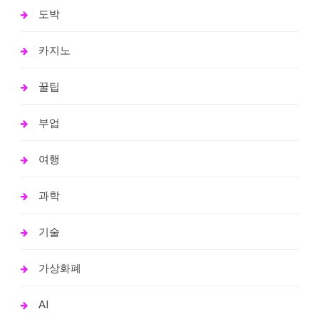
도박
카지노
꿀팁
부업
여행
과학
기술
가상화폐
AI