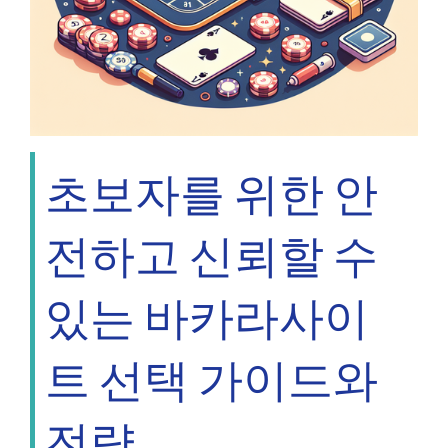
초보자를 위한 안
전하고 신뢰할 수
있는 바카라사이
트 선택 가이드와
전략