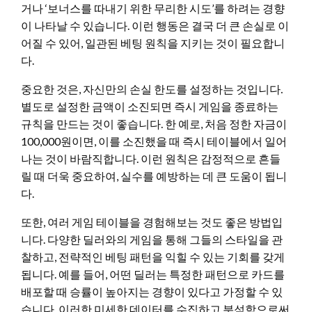
거나 ‘보너스를 따내기 위한 무리한 시도’를 하려는 경향
이 나타날 수 있습니다. 이런 행동은 결국 더 큰 손실로 이
어질 수 있어, 일관된 베팅 원칙을 지키는 것이 필요합니
다.
중요한 것은, 자신만의 손실 한도를 설정하는 것입니다.
별도로 설정한 금액이 소진되면 즉시 게임을 종료하는
규칙을 만드는 것이 좋습니다. 한 예로, 처음 정한 자금이
100,000원이면, 이를 소진했을 때 즉시 테이블에서 일어
나는 것이 바람직합니다. 이런 원칙은 감정적으로 흔들
릴 때 더욱 중요하여, 실수를 예방하는 데 큰 도움이 됩니
다.
또한, 여러 게임 테이블을 경험해보는 것도 좋은 방법입
니다. 다양한 딜러와의 게임을 통해 그들의 스타일을 관
찰하고, 전략적인 베팅 패턴을 익힐 수 있는 기회를 갖게
됩니다. 예를 들어, 어떤 딜러는 특정한 패턴으로 카드를
배포할 때 승률이 높아지는 경향이 있다고 가정할 수 있
습니다. 이러한 미세한 데이터를 수집하고 분석함으로써