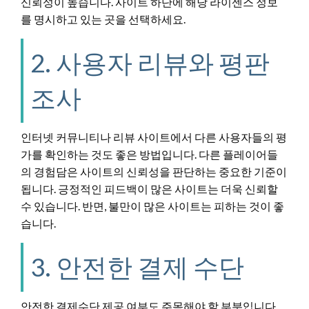
신뢰성이 높습니다. 사이트 하단에 해당 라이센스 정보
를 명시하고 있는 곳을 선택하세요.
2. 사용자 리뷰와 평판
조사
인터넷 커뮤니티나 리뷰 사이트에서 다른 사용자들의 평
가를 확인하는 것도 좋은 방법입니다. 다른 플레이어들
의 경험담은 사이트의 신뢰성을 판단하는 중요한 기준이
됩니다. 긍정적인 피드백이 많은 사이트는 더욱 신뢰할
수 있습니다. 반면, 불만이 많은 사이트는 피하는 것이 좋
습니다.
3. 안전한 결제 수단
안전한 결제수단 제공 여부도 주목해야 할 부분입니다.