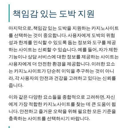
책임감 있는 도박 지원
마지막으로, 책임감 있는 도박을 지원하는 카지노사이트
를 선택하는 것이 중요합니다. 사용자에게 도박의 위험
성과 한계를 인식할 수 있도록 돕는 정보와 도구를 제공
하는 사이트는 신뢰할 수 있습니다. 예를 들어, 자가 제한
기능이나 상담 서비스에 대한 정보를 제공하는 사이트는
사용자에게 더 안전한 환경을 제공합니다. 이러한 요소
는 카지노사이트가 단순히 이익을 추구하는 것이 아니
라, 각 사용자의 안전과 건강을 고려하고 있다는 신뢰를
줍니다.
이와 같은 다양한 요소들을 종합적으로 고려하면, 자신
에게 가장 적합한 카지노사이트를 찾는 데 큰 도움이 됩
니다. 안전하고 즐거운 오락을 위해 필요한 모든 기준을
충족하는 사이트를 선택하시기 바랍니다.