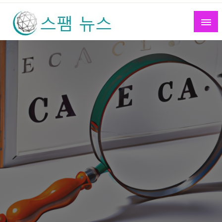
Skip
to
content
스팸 뉴스