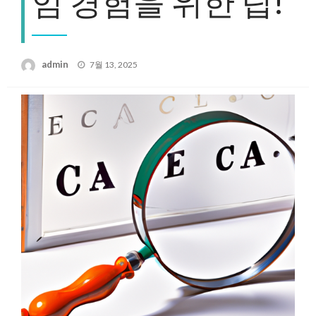
임 경험을 위한 팁!
Posted
admin
7월 13, 2025
on