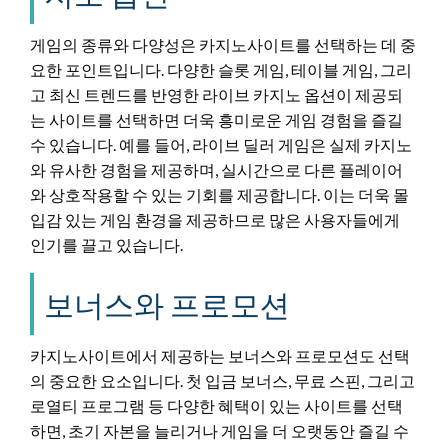
게임의 종류와 다양성은 카지노사이트를 선택하는 데 중
요한 포인트입니다. 다양한 슬롯 게임, 테이블 게임, 그리
고 최신 트렌드를 반영한 라이브 카지노 옵션이 제공되
는 사이트를 선택하면 더욱 흥미로운 게임 경험을 즐길
수 있습니다. 예를 들어, 라이브 딜러 게임은 실제 카지노
와 유사한 경험을 제공하며, 실시간으로 다른 플레이어
와 상호작용할 수 있는 기회를 제공합니다. 이는 더욱 몰
입감 있는 게임 환경을 제공하므로 많은 사용자들에게
인기를 끌고 있습니다.
보너스와 프로모션
카지노사이트에서 제공하는 보너스와 프로모션도 선택
의 중요한 요소입니다. 첫 입금 보너스, 무료 스핀, 그리고
로열티 프로그램 등 다양한 혜택이 있는 사이트를 선택
하면, 초기 자본을 늘리거나 게임을 더 오랫동안 즐길 수