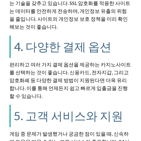
는 기술을 갖추고 있습니다. SSL 암호화를 적용한 사이트
는 데이터를 안전하게 전송하며, 개인정보 유출의 위험
을 줄입니다. 사이트의 개인정보 보호 정책을 미리 확인
해보는 것이 좋습니다.
4. 다양한 결제 옵션
편리하고 여러 가지 결제 옵션을 제공하는 카지노사이트
를 선택하는 것이 좋습니다. 신용카드, 전자지갑, 그리고
암호화폐 등 다양한 결제 방법이 지원된다면 더욱 유리
합니다. 이를 통해 언제든지 쉽고 빠르게 입출금을 진행
할 수 있습니다.
5. 고객 서비스와 지원
게임 중 문제가 발생했거나 궁금한 점이 있을 때, 신속하