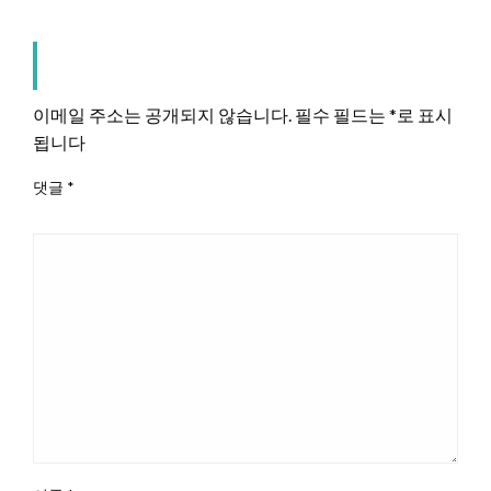
LEAVE A RESPONSE
이메일 주소는 공개되지 않습니다.
필수 필드는
*
로 표시
됩니다
댓글
*