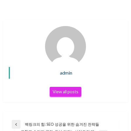
admin
View all posts
백링크의 힘: SEO 성공을 위한 숨겨진 전략들
글
Previous