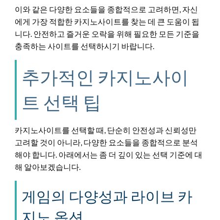
이와 같은 다양한 요소들을 종합적으로 고려하면, 자신
에게 가장 적합한 카지노사이트를 찾는 데 큰 도움이 됩
니다. 안전하고 즐거운 오락을 위해 필요한 모든 기준을
충족하는 사이트를 선택하시기 바랍니다.
추가적인 카지노사이
트 선택 팁
카지노사이트를 선택할 때, 단순히 안전성과 신뢰성만
고려할 것이 아니라, 다양한 요소들을 종합적으로 분석
해야 합니다. 아래에서는 좀 더 깊이 있는 선택 기준에 대
해 알아보겠습니다.
게임의 다양성과 라이브 카
지노 옵션