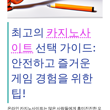
최고의
카지노사
이트
선택 가이드:
안전하고 즐거운
게임 경험을 위한
팁!
온라인 카지노사이트는 많은 사람들에게 흥미진진한 오