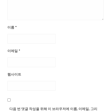
이름
*
이메일
*
웹사이트
다음 번 댓글 작성을 위해 이 브라우저에 이름, 이메일, 그리