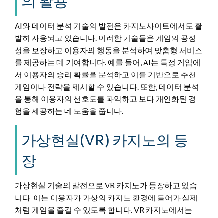
의 활용
AI와 데이터 분석 기술의 발전은 카지노사이트에서도 활
발히 사용되고 있습니다. 이러한 기술들은 게임의 공정
성을 보장하고 이용자의 행동을 분석하여 맞춤형 서비스
를 제공하는 데 기여합니다. 예를 들어, AI는 특정 게임에
서 이용자의 승리 확률을 분석하고 이를 기반으로 추천
게임이나 전략을 제시할 수 있습니다. 또한, 데이터 분석
을 통해 이용자의 선호도를 파악하고 보다 개인화된 경
험을 제공하는 데 도움을 줍니다.
가상현실(VR) 카지노의 등
장
가상현실 기술의 발전으로 VR 카지노가 등장하고 있습
니다. 이는 이용자가 가상의 카지노 환경에 들어가 실제
처럼 게임을 즐길 수 있도록 합니다. VR 카지노에서는