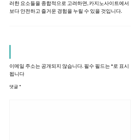
러한 요소들을 종합적으로 고려하면, 카지노사이트에서
보다 안전하고 즐거운 경험을 누릴 수 있을 것입니다.
LEAVE A RESPONSE
이메일 주소는 공개되지 않습니다.
필수 필드는
*
로 표시
됩니다
댓글
*