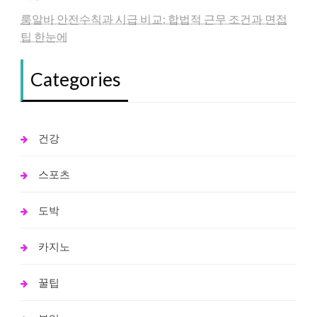
룸알바 안전수칙과 시급 비교: 합법적 근무 조건과 면접
팁 한눈에
Categories
건강
스포츠
도박
카지노
꿀팁