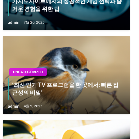
카지노사이트에서의 성공적인 게임 전략과 즐
거운 경험을 위한 팁
admin
7월 20, 2025
UNCATEGORIZED
‘최신 인기 TV 프로그램을 한 곳에서: 빠른 접
근성의 비밀’
admin
4월 5, 2025