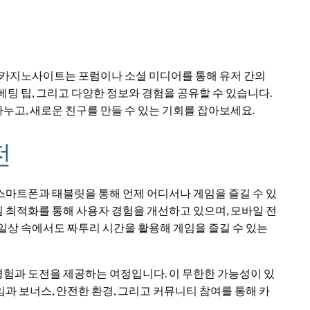
은 카지노사이트는 포럼이나 소셜 미디어를 통해 유저 간의
팅 팁, 그리고 다양한 정보와 경험을 공유할 수 있습니다.
고, 새로운 친구를 만들 수 있는 기회를 잡아보세요.
전
스마트폰과 태블릿을 통해 언제 어디서나 게임을 즐길 수 있
 최적화를 통해 사용자 경험을 개선하고 있으며, 모바일 전
일상 속에서도 짜투리 시간을 활용해 게임을 즐길 수 있는
험과 도전을 제공하는 여정입니다. 이 무한한 가능성이 있
과 보너스, 안전한 환경, 그리고 커뮤니티 참여를 통해 카