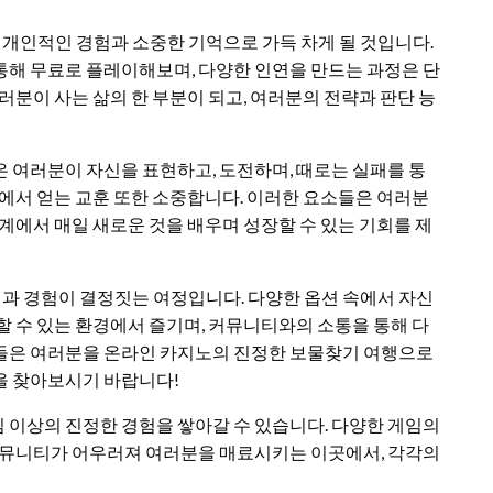
개인적인 경험과 소중한 기억으로 가득 차게 될 것입니다.
통해 무료로 플레이해보며, 다양한 인연을 만드는 과정은 단
러분이 사는 삶의 한 부분이 되고, 여러분의 전략과 판단 능
 여러분이 자신을 표현하고, 도전하며, 때로는 실패를 통
배에서 얻는 교훈 또한 소중합니다. 이러한 요소들은 여러분
계에서 매일 새로운 것을 배우며 성장할 수 있는 기회를 제
 경험이 결정짓는 여정입니다. 다양한 옵션 속에서 자신
할 수 있는 환경에서 즐기며, 커뮤니티와의 소통을 통해 다
들은 여러분을 온라인 카지노의 진정한 보물찾기 여행으로
을 찾아보시기 바랍니다!
 이상의 진정한 경험을 쌓아갈 수 있습니다. 다양한 게임의
 커뮤니티가 어우러져 여러분을 매료시키는 이곳에서, 각각의