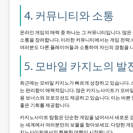
4. 커뮤니티와 소통
온라인 게임의 매력 중 하나는 그 커뮤니티입니다. 많
소통을 장려합니다. 이러한 커뮤니티에서는 게임 전략, 베
여러분도 다른 플레이어들과 소통하며 자신의 경험을 나누
5. 모바일 카지노의 발
최근에는 모바일 카지노가 빠르게 성장하고 있습니다. 
는 편리함이 매력적입니다. 많은 카지노사이트가 모바일
용 보너스와 프로모션도 제공하고 있습니다. 이는 바쁜 
좋은 기회를 제공합니다.
카지노사이트 탐험은 단순한 게임을 넘어서서 새로운 경
는 세계에서 여러분만의 보물을 찾아보세요. 다양한 게임
지노사이트에서의 행복한 여행이 시작됩니다.