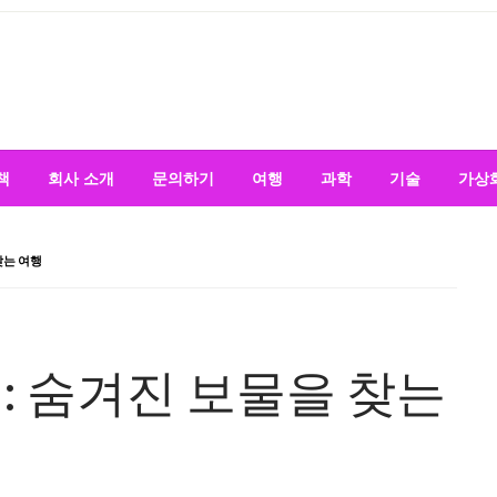
책
회사 소개
문의하기
여행
과학
기술
가상
찾는 여행
 숨겨진 보물을 찾는