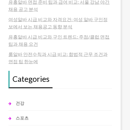
유흥알바 면접 준비 팁과 급여 비교: 서울 강남 야간
채용 공고 분석
여성알바 시급 비교와 자격요건: 여성 알바 구인정
보에서 보는 채용공고 동향 분석
유흥알바 시급 비교와 구인 트렌드: 주점/클럽 면접
팁과 채용 요건
룸알바 안전수칙과 시급 비교: 합법적 근무 조건과
면접 팁 한눈에
Categories
건강
스포츠