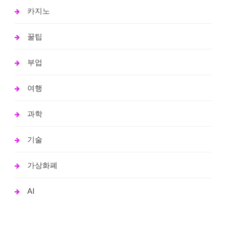
카지노
꿀팁
부업
여행
과학
기술
가상화폐
AI