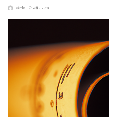
Posted
admin
6월 2, 2025
on