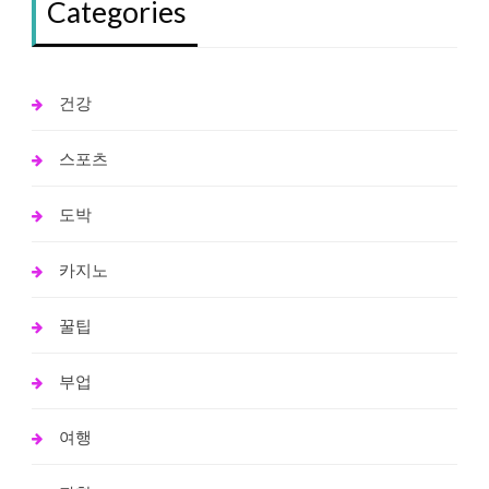
Categories
건강
스포츠
도박
카지노
꿀팁
부업
여행