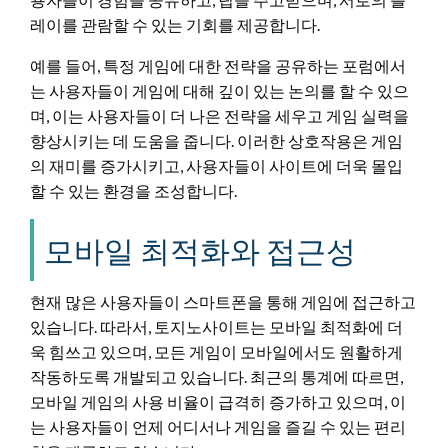
레이를 관람할 수 있는 기회를 제공합니다.
예를 들어, 특정 게임에 대한 전략을 공유하는 포럼에서
는 사용자들이 게임에 대해 깊이 있는 논의를 할 수 있으
며, 이는 사용자들이 더 나은 전략을 세우고 게임 실력을
향상시키는 데 도움을 줍니다. 이러한 상호작용은 게임
의 재미를 증가시키고, 사용자들이 사이트에 더욱 몰입
할 수 있는 환경을 조성합니다.
모바일 최적화와 접근성
현재 많은 사용자들이 스마트폰을 통해 게임에 접근하고
있습니다. 따라서, 토지노사이트는 모바일 최적화에 더
욱 힘쓰고 있으며, 모든 게임이 모바일에서도 원활하게
작동하도록 개발되고 있습니다. 최근의 통계에 따르면,
모바일 게임의 사용 비율이 급격히 증가하고 있으며, 이
는 사용자들이 언제 어디서나 게임을 즐길 수 있는 편리