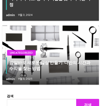
정
admin
9월 3, 2024
UNCATEGORIZED
밤알바로 새로운 일상 만들기: 나만의 시간과
수익을 찾는 방법
admin
9월 6, 2025
검색
검색