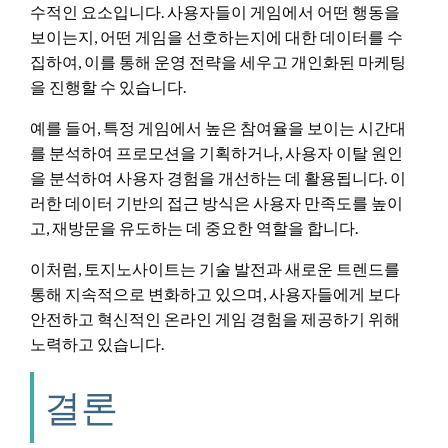
수적인 요소입니다. 사용자들이 게임에서 어떤 행동을
보이는지, 어떤 게임을 선호하는지에 대한 데이터를 수
집하여, 이를 통해 운영 전략을 세우고 개인화된 마케팅
을 진행할 수 있습니다.
예를 들어, 특정 게임에서 높은 참여율을 보이는 시간대
를 분석하여 프로모션을 기획하거나, 사용자 이탈 원인
을 분석하여 사용자 경험을 개선하는 데 활용됩니다. 이
러한 데이터 기반의 접근 방식은 사용자 만족도를 높이
고, 재방문을 유도하는 데 중요한 역할을 합니다.
이처럼, 토지노사이트는 기술 발전과 새로운 트렌드를
통해 지속적으로 변화하고 있으며, 사용자들에게 보다
안전하고 혁신적인 온라인 게임 경험을 제공하기 위해
노력하고 있습니다.
결론