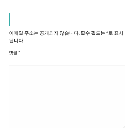
LEAVE A RESPONSE
이메일 주소는 공개되지 않습니다.
필수 필드는
*
로 표시
됩니다
댓글
*