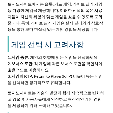
토지노사이트에서는 슬롯, 카드 게임, 라이브 딜러 게임
등 다양한 게임을 제공합니다. 이러한 선택의 폭은 사용
자들이 자신의 취향에 맞는 게임을 찾을 수 있도록 도와
줍니다. 특히, 라이브 딜러 게임은 실제 딜러와의 상호작
용을 통해 보다 현실감 있는 게임 경험을 제공합니다.
게임 선택 시 고려사항
1.
게임 종류:
개인의 취향에 맞는 게임을 선택하세요.
2.
보너스 조건:
각 게임에 따른 보너스 조건을 확인하여
효율적으로 이용하세요.
3.
게임의 RTP:
Return to Player(RTP) 비율이 높은 게임
을 선택하면 장기적으로 유리합니다.
토지노사이트는 기술의 발전과 함께 지속적으로 변화하
고 있으며, 사용자들에게 안전하고 혁신적인 게임 경험
을 제공하기 위해 노력하고 있습니다.