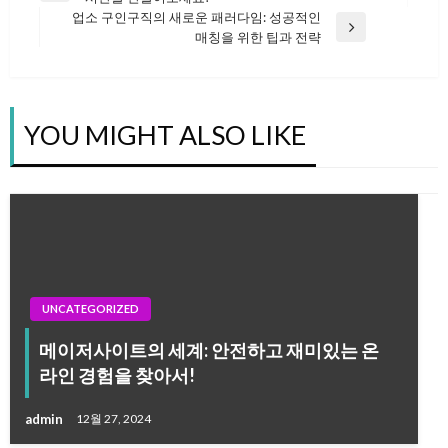
글
Post
업소 구인구직의 새로운 패러다임: 성공적인
Next
매칭을 위한 팁과 전략
탐
Post
색
YOU MIGHT ALSO LIKE
UNCATEGORIZED
메이저사이트의 세계: 안전하고 재미있는 온
라인 경험을 찾아서!
admin
12월 27, 2024