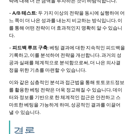
략에 대해 더 큰 금액을 투자하는 것이 바람직합니다.
–
A/B 테스트
: 두 가지 이상의 전략을 동시에 실행하여 어
느 쪽이 더 나은 성과를 내는지 비교하는 방식입니다. 이
를 통해 어떤 전략이 더 효과적인지 명확히 알 수 있습니
다.
–
피드백 루프 구축
: 베팅 결과에 대한 지속적인 피드백을
기록하고, 이를 분석하여 전략을 개선합니다. 과거의 성
공과 실패를 체계적으로 분석함으로써, 더 나은 의사결
정을 위한 기초를 마련할 수 있습니다.
이와 같은 심층적인 분석과 접근법을 통해 토토코드정보
를 활용한 베팅 전략은 더욱 정교해질 수 있습니다. 데이
터와 정보를 기반으로 한 체계적인 접근은 안전하고 스
마트한 베팅을 가능하게 하며, 성공적인 결과를 이끌어
낼 수 있습니다.
결론