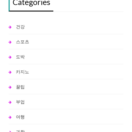
Categories
건강
스포츠
도박
카지노
꿀팁
부업
여행
과학