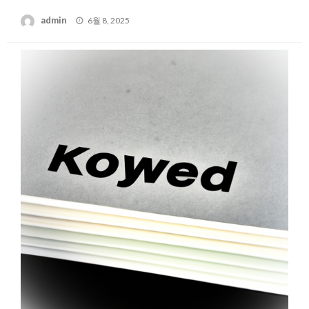
Posted
admin
6월 8, 2025
on