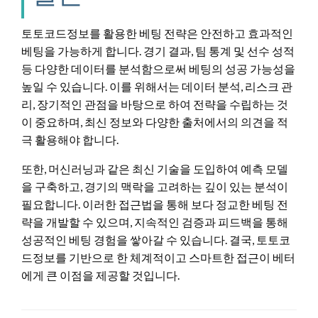
토토코드정보를 활용한 베팅 전략은 안전하고 효과적인
베팅을 가능하게 합니다. 경기 결과, 팀 통계 및 선수 성적
등 다양한 데이터를 분석함으로써 베팅의 성공 가능성을
높일 수 있습니다. 이를 위해서는 데이터 분석, 리스크 관
리, 장기적인 관점을 바탕으로 하여 전략을 수립하는 것
이 중요하며, 최신 정보와 다양한 출처에서의 의견을 적
극 활용해야 합니다.
또한, 머신러닝과 같은 최신 기술을 도입하여 예측 모델
을 구축하고, 경기의 맥락을 고려하는 깊이 있는 분석이
필요합니다. 이러한 접근법을 통해 보다 정교한 베팅 전
략을 개발할 수 있으며, 지속적인 검증과 피드백을 통해
성공적인 베팅 경험을 쌓아갈 수 있습니다. 결국, 토토코
드정보를 기반으로 한 체계적이고 스마트한 접근이 베터
에게 큰 이점을 제공할 것입니다.