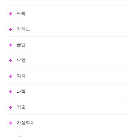
도박
카지노
꿀팁
부업
여행
과학
기술
가상화폐