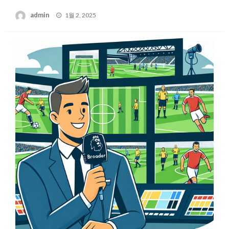
Posted
admin
1월 2, 2025
on