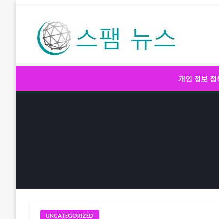
Skip
to
content
스팸 뉴스
개인 정보 정
UNCATEGORIZED