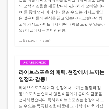
의 오락과 경험을 제공합니다. 편리하게 모바일이나
PC를 통해 언제 어디서나 즐길 수 있는 카지노게임
은 많은 이들의 관심을 끌고 있습니다. 그렇다면 최
고의 카지노사이트에서 어떤 매력을 느낄 수 있을까
요? 이 글에서는 흥미진진한…
Posted
12월 31, 2024
admin
on
UNCATEGORIZED
라이브스포츠의 매력, 현장에서 느끼는
열정과 감동!
라이브스포츠의 매력, 현장에서 느끼는 열정과 감
동! 스포츠는 언제나 많은 이들에게 흥미와 감동을
선사해왔습니다. 특히 라이브스포츠는 현장에서 느
낄 수 있는 독특한 경험 때문에 그 매력이 더욱 커집