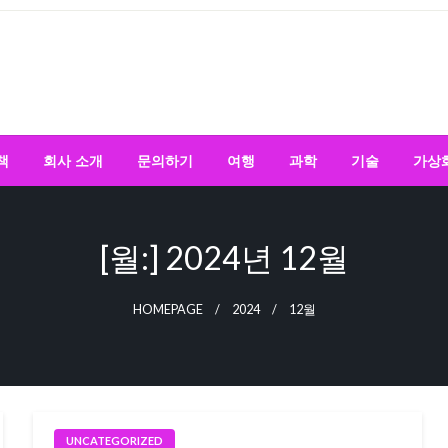
책
회사 소개
문의하기
여행
과학
기술
가상
[월:]
2024년 12월
HOMEPAGE
2024
12월
UNCATEGORIZED