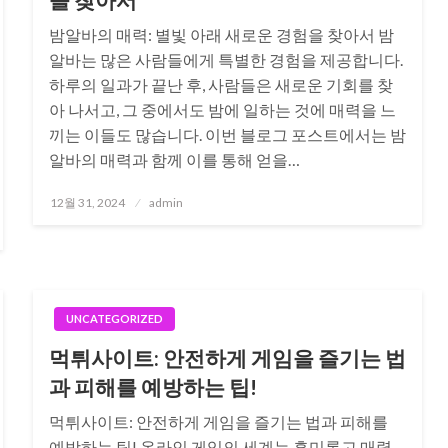
밤알바의 매력: 별빛 아래 새로운 경험을 찾아서 밤
알바는 많은 사람들에게 특별한 경험을 제공합니다.
하루의 일과가 끝난 후, 사람들은 새로운 기회를 찾
아 나서고, 그 중에서도 밤에 일하는 것에 매력을 느
끼는 이들도 많습니다. 이번 블로그 포스트에서는 밤
알바의 매력과 함께 이를 통해 얻을…
Posted
12월 31, 2024
admin
on
UNCATEGORIZED
먹튀사이트: 안전하게 게임을 즐기는 법
과 피해를 예방하는 팁!
먹튀사이트: 안전하게 게임을 즐기는 법과 피해를
예방하는 팁! 온라인 게임의 세계는 흥미롭고 매력