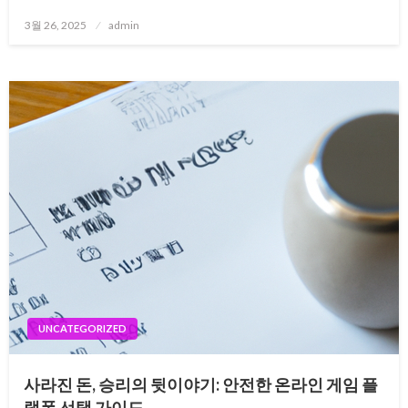
Posted
3월 26, 2025
admin
on
UNCATEGORIZED
사라진 돈, 승리의 뒷이야기: 안전한 온라인 게임 플
랫폼 선택 가이드