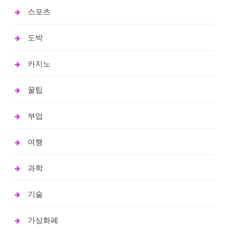
스포츠
도박
카지노
꿀팁
부업
여행
과학
기술
가상화폐