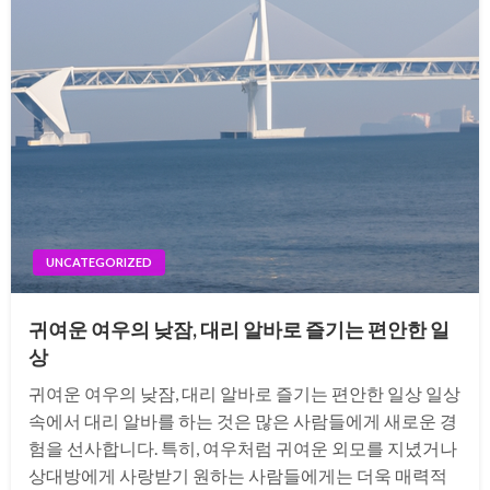
UNCATEGORIZED
귀여운 여우의 낮잠, 대리 알바로 즐기는 편안한 일
상
귀여운 여우의 낮잠, 대리 알바로 즐기는 편안한 일상 일상
속에서 대리 알바를 하는 것은 많은 사람들에게 새로운 경
험을 선사합니다. 특히, 여우처럼 귀여운 외모를 지녔거나
상대방에게 사랑받기 원하는 사람들에게는 더욱 매력적