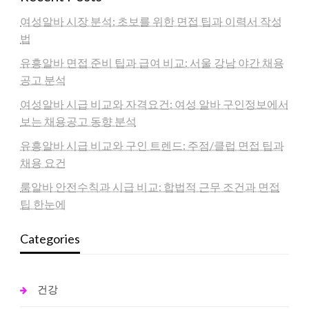
여성알바 시장 분석: 초보를 위한 면접 팁과 이력서 작성
법
유흥알바 면접 준비 팁과 급여 비교: 서울 강남 야간 채용
공고 분석
여성알바 시급 비교와 자격요건: 여성 알바 구인정보에서
보는 채용공고 동향 분석
유흥알바 시급 비교와 구인 트렌드: 주점/클럽 면접 팁과
채용 요건
룸알바 안전수칙과 시급 비교: 합법적 근무 조건과 면접
팁 한눈에
Categories
건강