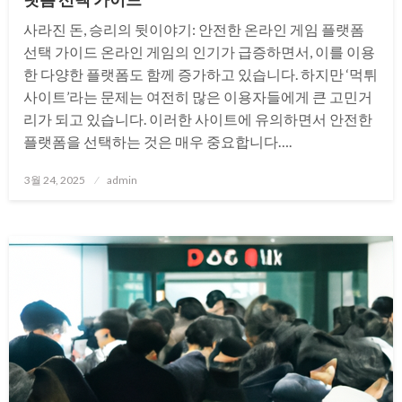
사라진 돈, 승리의 뒷이야기: 안전한 온라인 게임 플랫폼
선택 가이드 온라인 게임의 인기가 급증하면서, 이를 이용
한 다양한 플랫폼도 함께 증가하고 있습니다. 하지만 ‘먹튀
사이트’라는 문제는 여전히 많은 이용자들에게 큰 고민거
리가 되고 있습니다. 이러한 사이트에 유의하면서 안전한
플랫폼을 선택하는 것은 매우 중요합니다….
Posted
3월 24, 2025
admin
on