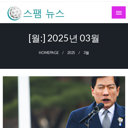
Skip
to
content
스팸 뉴스
[월:]
2025년 03월
HOMEPAGE
2025
3월