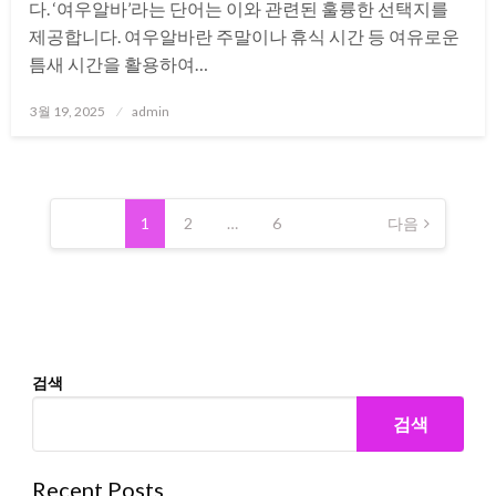
다. ‘여우알바’라는 단어는 이와 관련된 훌륭한 선택지를
제공합니다. 여우알바란 주말이나 휴식 시간 등 여유로운
틈새 시간을 활용하여…
Posted
3월 19, 2025
admin
on
글
페
1
2
…
6
다음
이
지
매
김
검색
검색
Recent Posts