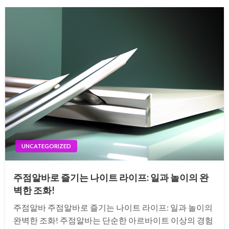
UNCATEGORIZED
주점알바로 즐기는 나이트 라이프: 일과 놀이의 완
벽한 조화!
주점알바 주점알바로 즐기는 나이트 라이프: 일과 놀이의
완벽한 조화! 주점알바는 단순한 아르바이트 이상의 경험