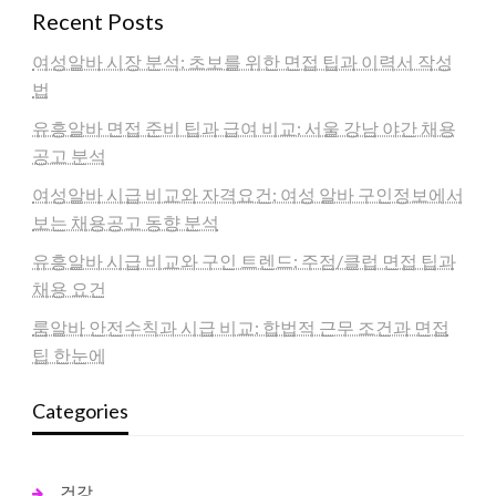
Recent Posts
여성알바 시장 분석: 초보를 위한 면접 팁과 이력서 작성
법
유흥알바 면접 준비 팁과 급여 비교: 서울 강남 야간 채용
공고 분석
여성알바 시급 비교와 자격요건: 여성 알바 구인정보에서
보는 채용공고 동향 분석
유흥알바 시급 비교와 구인 트렌드: 주점/클럽 면접 팁과
채용 요건
룸알바 안전수칙과 시급 비교: 합법적 근무 조건과 면접
팁 한눈에
Categories
건강