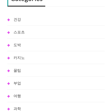
건강
스포츠
도박
카지노
꿀팁
부업
여행
과학