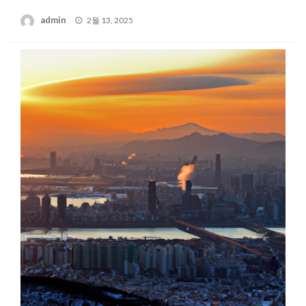
Posted
admin
2월 13, 2025
on