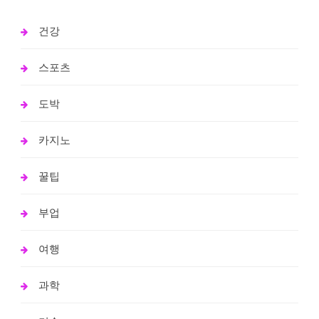
건강
스포츠
도박
카지노
꿀팁
부업
여행
과학