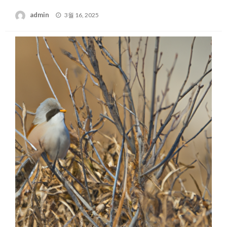
Posted
admin
3월 16, 2025
on