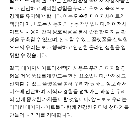
앞으로도 계속 변화하는 온라인 환경 속에서 사용자들은
보다 안전하고 쾌적한 경험을 누리기 위해 지속적으로
경계를 유지해야 합니다. 이는 단순히 메이저사이트의
책임이 아닌, 모든 사용자의 공동 책임입니다. 메이저사
이트와 사용자 간의 상호작용을 통해 안전한 디지털 환
경을 구축할 수 있으며, 신뢰할 수 있는 플랫폼을 선택함
으로써 우리는 보다 행복하고 안전한 온라인 생활을 영
위할 수 있습니다.
결국, 메이저사이트의 선택과 사용은 우리의 디지털 경
험을 더욱 풍요롭게 만드는 핵심 요소입니다. 안전하고
신뢰할 수 있는 플랫폼을 통해 우리가 원하는 정보와 서
비스에 접근하며, 지식과 경험을 넓혀가는 과정은 우리
의 삶에 중요한 가치를 더할 것입니다. 앞으로도 우리는
이러한 메이저사이트들과 함께 건강한 인터넷 생태계를
만들어 나가기를 기대합니다.