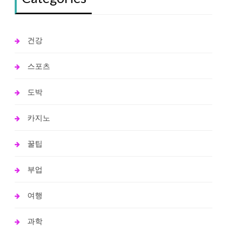
건강
스포츠
도박
카지노
꿀팁
부업
여행
과학