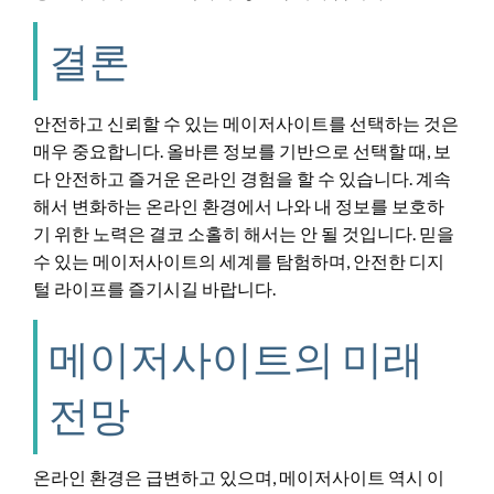
결론
안전하고 신뢰할 수 있는 메이저사이트를 선택하는 것은
매우 중요합니다. 올바른 정보를 기반으로 선택할 때, 보
다 안전하고 즐거운 온라인 경험을 할 수 있습니다. 계속
해서 변화하는 온라인 환경에서 나와 내 정보를 보호하
기 위한 노력은 결코 소홀히 해서는 안 될 것입니다. 믿을
수 있는 메이저사이트의 세계를 탐험하며, 안전한 디지
털 라이프를 즐기시길 바랍니다.
메이저사이트의 미래
전망
온라인 환경은 급변하고 있으며, 메이저사이트 역시 이