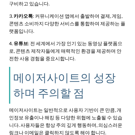
구비하고 있습니다.
3.
카카오톡
: 커뮤니케이션 앱에서 출발하여 결제, 게임,
콘텐츠 소비까지 다양한 서비스를 통합하여 제공하는 플
랫폼입니다.
4.
유튜브
: 전 세계에서 가장 인기 있는 동영상 플랫폼으
로, 콘텐츠 제작자들에게 매력적인 환경을 제공하며 안
전한 사용 경험을 중요시합니다.
메이저사이트의 성장
하며 주의할 점
메이저사이트는 일반적으로 사용자 기반이 큰 만큼, 개
인정보 유출이나 해킹 등 다양한 위협에 노출될 수 있습
니다. 사용자들은 항상 주의 깊게 행동하며, 의심스러운
링크나 이메일은 클릭하지 않도록 해야 합니다.