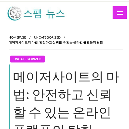
Skip
to
content
스팸 뉴스
HOMEPAGE
UNCATEGORIZED
메이저사이트의 마법: 안전하고 신뢰할 수 있는 온라인 플랫폼의 탐험
UNCATEGORIZED
메이저사이트의 마
법: 안전하고 신뢰
할 수 있는 온라인