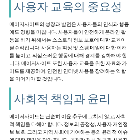
사용자 교육의 중요성
메이저사이트의 성장과 발전은 사용자들의 인식과 행동
에도 영향을 미칩니다. 사용자들이 안전하게 온라인 활
동을 하기 위해서는 스스로의 정보 보호에 대한 교육이
필수적입니다. 사용자는 피싱 및 스팸 메일에 대한 이해
를 높이고, 의심스러운 행동에 대해 경계를 강화해야 합
니다. 메이저사이트 또한 사용자 교육을 위한 자료와 가
이드를 제공하여, 안전한 인터넷 사용을 장려하는 역할
을 이어가야 할 것입니다.
사회적 책임과 윤리
메이저사이트는 단순히 이윤 추구에 그치지 않고, 사회
적 책임을 다해야 합니다. 정보의 공정성, 사용자 개인정
보 보호, 그리고 지역 사회에 기여하는 등의 윤리적 이슈
에 대한 책임을 져야 합니다. 공정한 정보 제공과 사용자