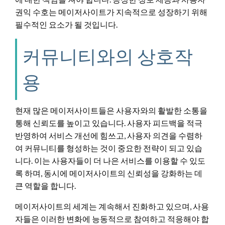
권익 수호는 메이저사이트가 지속적으로 성장하기 위해
필수적인 요소가 될 것입니다.
커뮤니티와의 상호작
용
현재 많은 메이저사이트들은 사용자와의 활발한 소통을
통해 신뢰도를 높이고 있습니다. 사용자 피드백을 적극
반영하여 서비스 개선에 힘쓰고, 사용자 의견을 수렴하
여 커뮤니티를 형성하는 것이 중요한 전략이 되고 있습
니다. 이는 사용자들이 더 나은 서비스를 이용할 수 있도
록 하며, 동시에 메이저사이트의 신뢰성을 강화하는 데
큰 역할을 합니다.
메이저사이트의 세계는 계속해서 진화하고 있으며, 사용
자들은 이러한 변화에 능동적으로 참여하고 적응해야 합