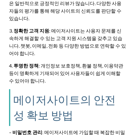
은 일반적으로 긍정적인 리뷰가 많습니다. 다양한 사용
자들의 평가를 통해 해당 사이트의 신뢰도를 판단할 수
있습니다.
3.
정확한 고객 지원
: 메이저사이트는 사용자 문제를 신
속하게 해결할 수 있는 고객 지원 시스템을 갖추고 있습
니다. 챗봇, 이메일, 전화 등 다양한 방법으로 연락할 수 있
어야 합니다.
4.
투명한 정책
: 개인정보 보호정책, 환불 정책, 이용약관
등이 명확하게 기재되어 있어 사용자들이 쉽게 이해할
수 있어야 합니다.
메이저사이트의 안전
성 확보 방법
–
비밀번호 관리
: 메이저사이트에 가입할 때 복잡한 비밀