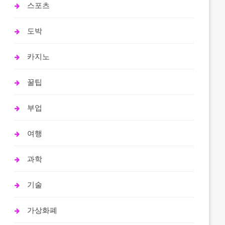
스포츠
도박
카지노
꿀팁
부업
여행
과학
기술
가상화폐