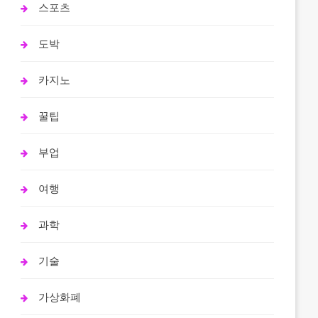
스포츠
도박
카지노
꿀팁
부업
여행
과학
기술
가상화폐