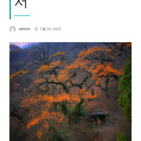
서
Posted
admin
5월 30, 2025
on