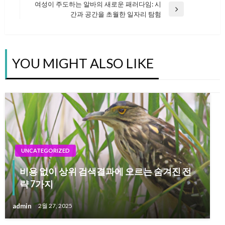
Post
여성이 주도하는 알바의 새로운 패러다임: 시
Next
간과 공간을 초월한 일자리 탐험
탐
Post
색
YOU MIGHT ALSO LIKE
UNCATEGORIZED
비용 없이 상위 검색결과에 오르는 숨겨진 전
략 7가지
admin
2월 27, 2025