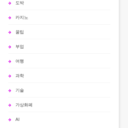
도박
카지노
꿀팁
부업
여행
과학
기술
가상화폐
AI