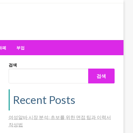
화폐
부업
검색
검색
Recent Posts
여성알바 시장 분석: 초보를 위한 면접 팁과 이력서
작성법