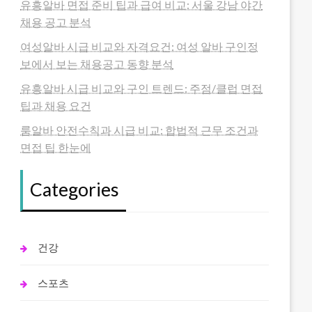
유흥알바 면접 준비 팁과 급여 비교: 서울 강남 야간
채용 공고 분석
여성알바 시급 비교와 자격요건: 여성 알바 구인정
보에서 보는 채용공고 동향 분석
유흥알바 시급 비교와 구인 트렌드: 주점/클럽 면접
팁과 채용 요건
룸알바 안전수칙과 시급 비교: 합법적 근무 조건과
면접 팁 한눈에
Categories
건강
스포츠