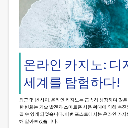
온라인 카지노: 디
세계를 탐험하다!
최근 몇 년 사이, 온라인 카지노는 급속히 성장하며 많
한 변화는 기술 발전과 스마트폰 사용 확대에 의해 촉진
길 수 있게 되었습니다. 이번 포스트에서는 온라인 카지노
해 알아보겠습니다.