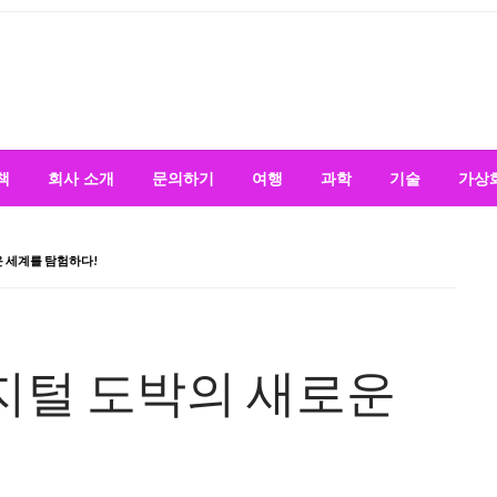
책
회사 소개
문의하기
여행
과학
기술
가상
운 세계를 탐험하다!
지털 도박의 새로운