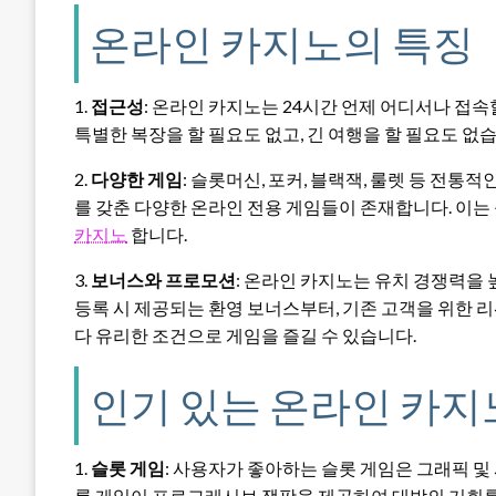
온라인 카지노의 특징
1.
접근성
: 온라인 카지노는 24시간 언제 어디서나 접속
특별한 복장을 할 필요도 없고, 긴 여행을 할 필요도 없
2.
다양한 게임
: 슬롯머신, 포커, 블랙잭, 룰렛 등 전
를 갖춘 다양한 온라인 전용 게임들이 존재합니다. 이는
카지노
합니다.
3.
보너스와 프로모션
: 온라인 카지노는 유치 경쟁력을
등록 시 제공되는 환영 보너스부터, 기존 고객을 위한
다 유리한 조건으로 게임을 즐길 수 있습니다.
인기 있는 온라인 카지
1.
슬롯 게임
: 사용자가 좋아하는 슬롯 게임은 그래픽 및
롯 게임이 프로그레시브 잭팟을 제공하여 대박의 기회를