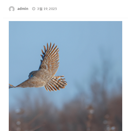
Posted
admin
3월 19, 2025
on