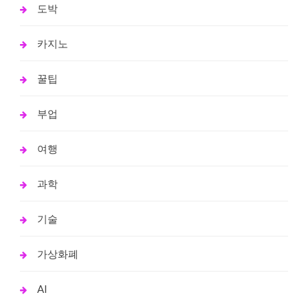
도박
카지노
꿀팁
부업
여행
과학
기술
가상화폐
AI